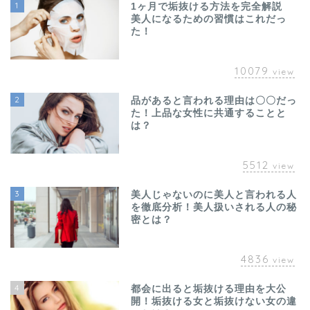
1
1ヶ月で垢抜ける方法を完全解説
美人になるための習慣はこれだっ
た！
10079
view
2
品があると言われる理由は〇〇だっ
た！上品な女性に共通することと
は？
5512
view
3
美人じゃないのに美人と言われる人
を徹底分析！美人扱いされる人の秘
密とは？
4836
view
4
都会に出ると垢抜ける理由を大公
開！垢抜ける女と垢抜けない女の違