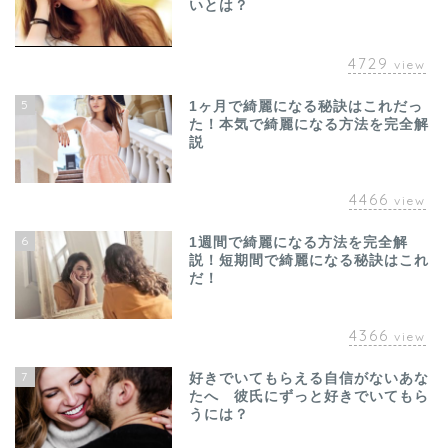
いとは？
4729
view
5
1ヶ月で綺麗になる秘訣はこれだっ
た！本気で綺麗になる方法を完全解
説
4466
view
6
1週間で綺麗になる方法を完全解
説！短期間で綺麗になる秘訣はこれ
だ！
4366
view
7
好きでいてもらえる自信がないあな
たへ 彼氏にずっと好きでいてもら
うには？