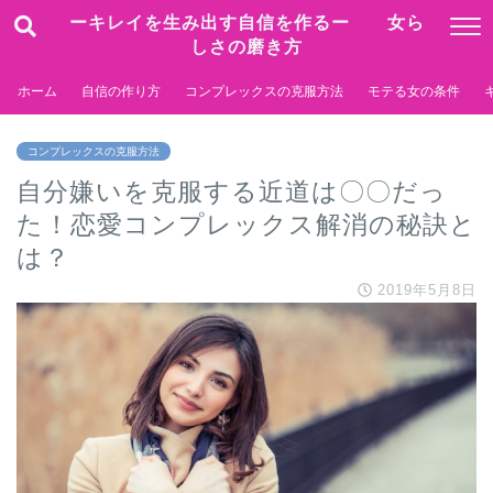
ーキレイを生み出す自信を作るー 女ら
しさの磨き方
ホーム
自信の作り方
コンプレックスの克服方法
モテる女の条件
コンプレックスの克服方法
自分嫌いを克服する近道は〇〇だっ
た！恋愛コンプレックス解消の秘訣と
は？
2019年5月8日