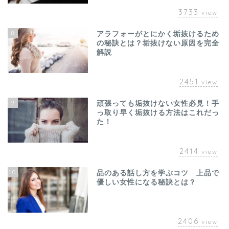
3733
view
8
アラフォーがとにかく垢抜けるため
の秘訣とは？垢抜けない原因を完全
解説
2451
view
9
頑張っても垢抜けない女性必見！手
っ取り早く垢抜ける方法はこれだっ
た！
2414
view
10
品のある話し方を学ぶコツ 上品で
優しい女性になる秘訣とは？
2406
view