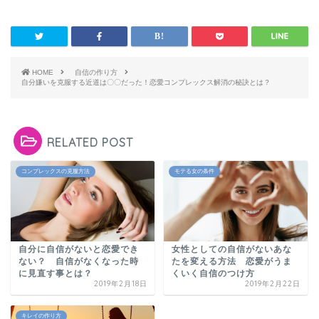
HOME
自信の作り方
自分嫌いを克服する近道は〇〇だった！恋愛コンプレックス解消の秘訣とは？
RELATED POST
コンプレックスの克服方法
モテる女の条件
自分に自信がないと恋愛でき
女性としての自信がないあな
ない？ 自信がなくなった時
たを変える方法 恋愛がうま
に見直す事とは？
くいく自信のつけ方
2019年2月18日
2019年2月22日
キレイの作り方