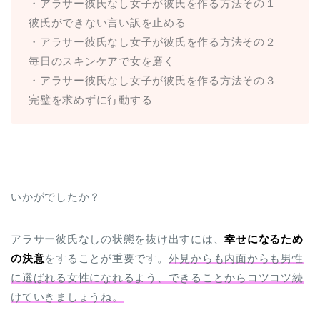
・アラサー彼氏なし女子が彼氏を作る方法その１
彼氏ができない言い訳を止める
・アラサー彼氏なし女子が彼氏を作る方法その２
毎日のスキンケアで女を磨く
・アラサー彼氏なし女子が彼氏を作る方法その３
完璧を求めずに行動する
いかがでしたか？
アラサー彼氏なしの状態を抜け出すには、
幸せになるため
の決意
をすることが重要です。
外見からも内面からも男性
に選ばれる女性になれるよう、できることからコツコツ続
けていきましょうね。