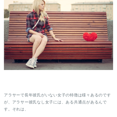
アラサーで長年彼氏がいない女子の特徴は様々あるのです
が、アラサー彼氏なし女子には、ある共通点があるんで
す。それは、