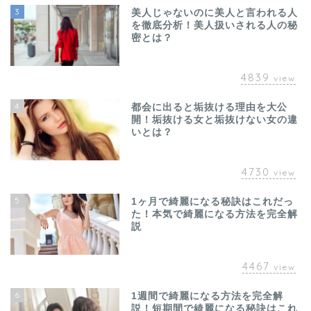
3
美人じゃないのに美人と言われる人
を徹底分析！美人扱いされる人の秘
密とは？
4839
view
4
都会に出ると垢抜ける理由を大公
開！垢抜ける女と垢抜けない女の違
いとは？
4730
view
5
1ヶ月で綺麗になる秘訣はこれだっ
た！本気で綺麗になる方法を完全解
説
4467
view
6
1週間で綺麗になる方法を完全解
説！短期間で綺麗になる秘訣はこれ