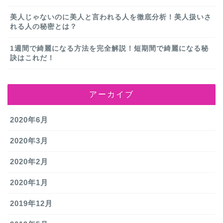
美人じゃないのに美人と言われる人を徹底分析！美人扱いさ
れる人の秘密とは？
1週間で綺麗になる方法を完全解説！短期間で綺麗になる秘
訣はこれだ！
アーカイブ
2020年6月
2020年3月
2020年2月
2020年1月
2019年12月