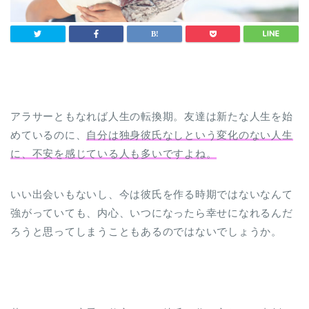
アラサーともなれば人生の転換期。友達は新たな人生を始
めているのに、
自分は独身彼氏なしという変化のない人生
に、不安を感じている人も多いですよね。
いい出会いもないし、今は彼氏を作る時期ではないなんて
強がっていても、内心、いつになったら幸せになれるんだ
ろうと思ってしまうこともあるのではないでしょうか。