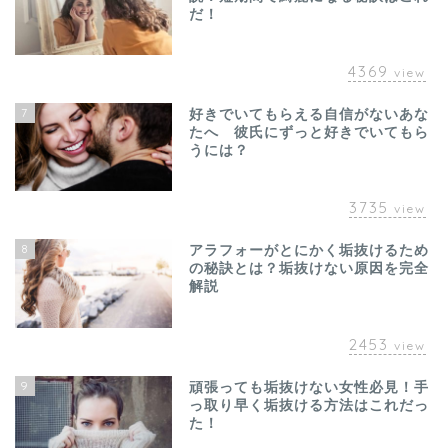
だ！
4369
view
7
好きでいてもらえる自信がないあな
たへ 彼氏にずっと好きでいてもら
うには？
3735
view
8
アラフォーがとにかく垢抜けるため
の秘訣とは？垢抜けない原因を完全
解説
2453
view
9
頑張っても垢抜けない女性必見！手
っ取り早く垢抜ける方法はこれだっ
た！