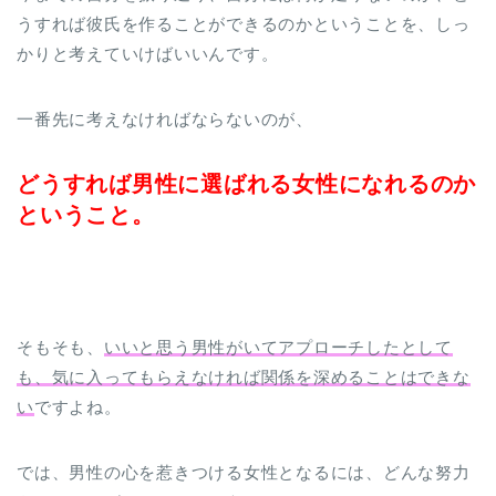
うすれば彼氏を作ることができるのかということを、しっ
かりと考えていけばいいんです。
一番先に考えなければならないのが、
どうすれば男性に選ばれる女性になれるのか
ということ。
そもそも、
いいと思う男性がいてアプローチしたとして
も、気に入ってもらえなければ関係を深めることはできな
い
ですよね。
では、男性の心を惹きつける女性となるには、どんな努力