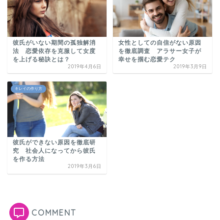
彼氏がいない期間の孤独解消
女性としての自信がない原因
法 恋愛依存を克服して女度
を徹底調査 アラサー女子が
を上げる秘訣とは？
幸せを掴む恋愛テク
2019年4月6日
2019年3月9日
キレイの作り方
彼氏ができない原因を徹底研
究 社会人になってから彼氏
を作る方法
2019年3月6日
COMMENT