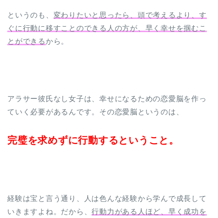
というのも、
変わりたいと思ったら、頭で考えるより、す
ぐに行動に移すことのできる人の方が、早く幸せを掴むこ
とができる
から。
アラサー彼氏なし女子は、幸せになるための恋愛脳を作っ
ていく必要があるんです。その恋愛脳というのは、
完璧を求めずに行動するということ。
経験は宝と言う通り、人は色んな経験から学んで成長して
いきますよね。だから、
行動力がある人ほど、早く成功を