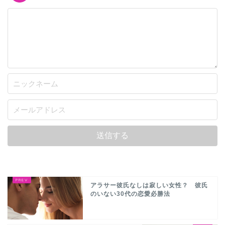
アラサー彼氏なしは寂しい女性？ 彼氏
のいない30代の恋愛必勝法