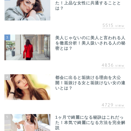
た！上品な女性に共通することと
は？
5515
view
3
美人じゃないのに美人と言われる人
を徹底分析！美人扱いされる人の秘
密とは？
4836
view
4
都会に出ると垢抜ける理由を大公
開！垢抜ける女と垢抜けない女の違
いとは？
4729
view
5
1ヶ月で綺麗になる秘訣はこれだっ
た！本気で綺麗になる方法を完全解
説