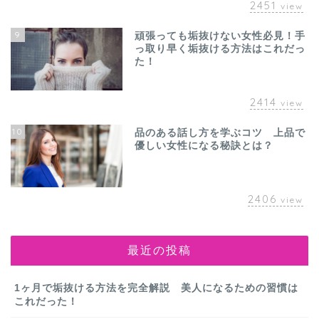
2451
view
9
頑張っても垢抜けない女性必見！手
っ取り早く垢抜ける方法はこれだっ
た！
2414
view
10
品のある話し方を学ぶコツ 上品で
優しい女性になる秘訣とは？
2406
view
最近の投稿
1ヶ月で垢抜ける方法を完全解説 美人になるための習慣は
これだった！