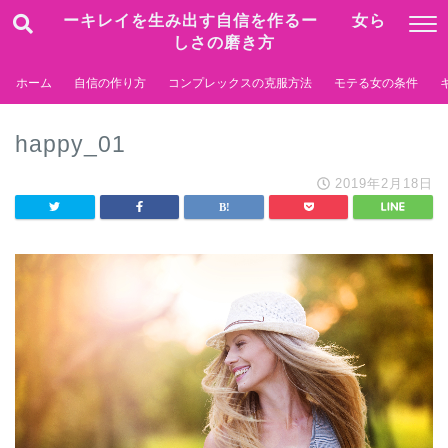
ーキレイを生み出す自信を作るー 女ら
しさの磨き方
ホーム
自信の作り方
コンプレックスの克服方法
モテる女の条件
happy_01
2019年2月18日