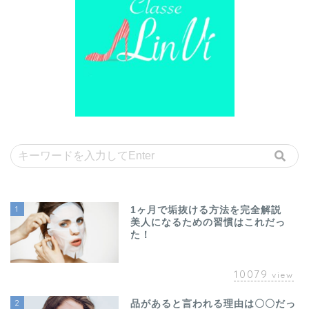
1
1ヶ月で垢抜ける方法を完全解説
美人になるための習慣はこれだっ
た！
10079
view
2
品があると言われる理由は〇〇だっ