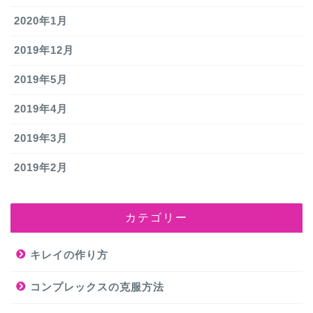
2020年1月
2019年12月
2019年5月
2019年4月
2019年3月
2019年2月
カテゴリー
キレイの作り方
コンプレックスの克服方法