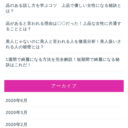
品のある話し方を学ぶコツ 上品で優しい女性になる秘訣と
は？
品があると言われる理由は〇〇だった！上品な女性に共通す
ることとは？
美人じゃないのに美人と言われる人を徹底分析！美人扱いさ
れる人の秘密とは？
1週間で綺麗になる方法を完全解説！短期間で綺麗になる秘
訣はこれだ！
アーカイブ
2020年6月
2020年3月
2020年2月