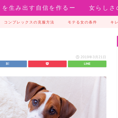
イを生み出す自信を作るー 女らしさ
コンプレックスの克服方法
モテる女の条件
キ
2019年3月21日