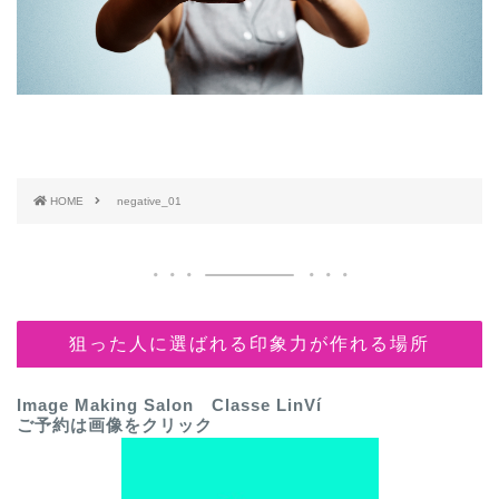
HOME
negative_01
狙った人に選ばれる印象力が作れる場所
Image Making Salon
Classe LinVí
ご予約は画像をクリック