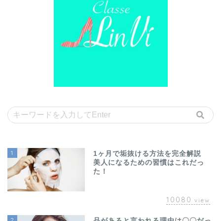
1
1ヶ月で垢抜ける方法を完全解説
美人になるための習慣はこれだっ
た！
10080
view
2
品があると言われる理由は〇〇だっ