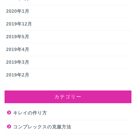
2020年1月
2019年12月
2019年5月
2019年4月
2019年3月
2019年2月
カテゴリー
キレイの作り方
コンプレックスの克服方法