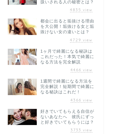
扱いされる人の秘密とは？
4835
view
都会に出ると垢抜ける理由
4
を大公開！垢抜ける女と垢
抜けない女の違いとは？
4729
view
1ヶ月で綺麗になる秘訣は
5
これだった！本気で綺麗に
なる方法を完全解説
4466
view
1週間で綺麗になる方法を
6
完全解説！短期間で綺麗に
なる秘訣はこれだ！
4366
view
好きでいてもらえる自信が
7
ないあなたへ 彼氏にずっ
と好きでいてもらうには？
3733
view