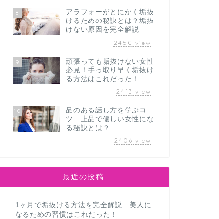
アラフォーがとにかく垢抜
8
けるための秘訣とは？垢抜
けない原因を完全解説
2450
view
頑張っても垢抜けない女性
9
必見！手っ取り早く垢抜け
る方法はこれだった！
2413
view
品のある話し方を学ぶコ
10
ツ 上品で優しい女性にな
る秘訣とは？
2406
view
最近の投稿
1ヶ月で垢抜ける方法を完全解説 美人に
なるための習慣はこれだった！