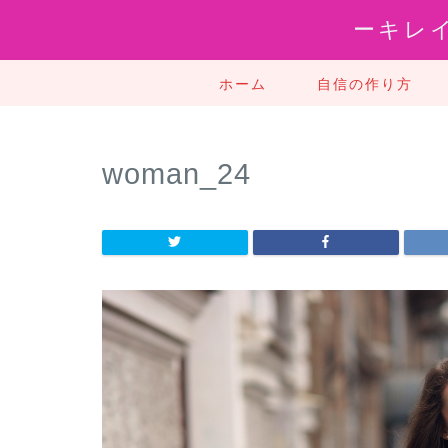
ーキレ
ホーム
自信の作り方
woman_24