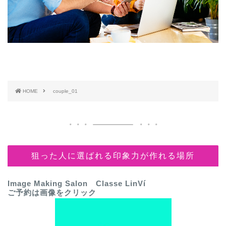
HOME
couple_01
狙った人に選ばれる印象力が作れる場所
Image Making Salon
Classe LinVí
ご予約は画像をクリック