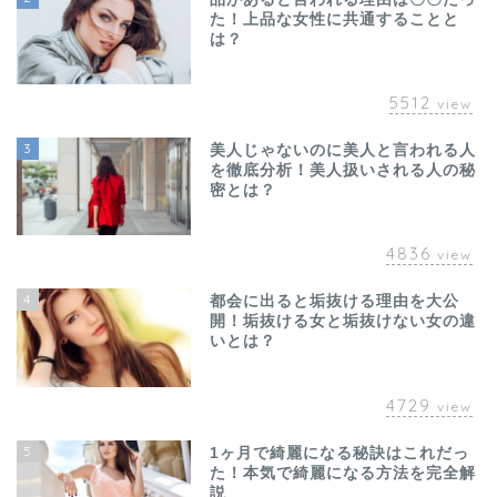
た！上品な女性に共通することと
は？
5512
view
3
美人じゃないのに美人と言われる人
を徹底分析！美人扱いされる人の秘
密とは？
4836
view
4
都会に出ると垢抜ける理由を大公
開！垢抜ける女と垢抜けない女の違
いとは？
4729
view
5
1ヶ月で綺麗になる秘訣はこれだっ
た！本気で綺麗になる方法を完全解
説