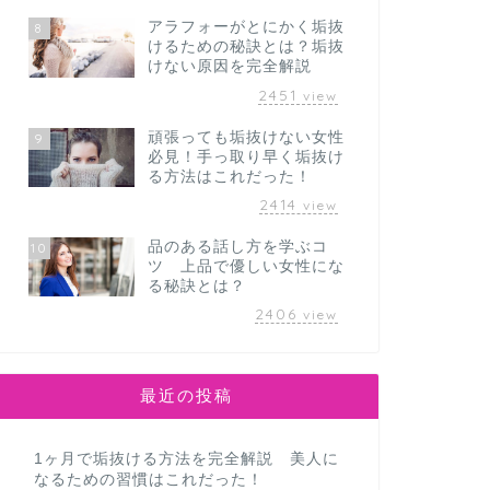
アラフォーがとにかく垢抜
8
けるための秘訣とは？垢抜
けない原因を完全解説
2451
view
頑張っても垢抜けない女性
9
必見！手っ取り早く垢抜け
る方法はこれだった！
2414
view
品のある話し方を学ぶコ
10
ツ 上品で優しい女性にな
る秘訣とは？
2406
view
最近の投稿
1ヶ月で垢抜ける方法を完全解説 美人に
なるための習慣はこれだった！