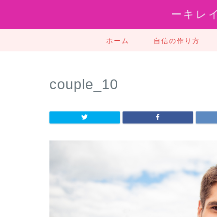
ーキレ
ホーム
自信の作り方
couple_10