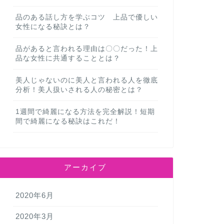
品のある話し方を学ぶコツ 上品で優しい
女性になる秘訣とは？
品があると言われる理由は〇〇だった！上
品な女性に共通することとは？
美人じゃないのに美人と言われる人を徹底
分析！美人扱いされる人の秘密とは？
1週間で綺麗になる方法を完全解説！短期
間で綺麗になる秘訣はこれだ！
アーカイブ
2020年6月
2020年3月