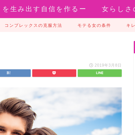
イを生み出す自信を作るー 女らしさ
コンプレックスの克服方法
モテる女の条件
キ
2019年3月8日