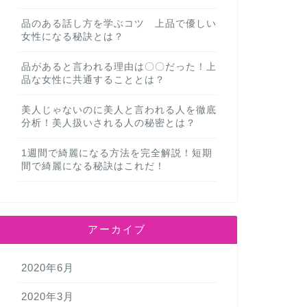
品のある話し方を学ぶコツ 上品で優しい
女性になる秘訣とは？
品があると言われる理由は〇〇だった！上
品な女性に共通することとは？
美人じゃないのに美人と言われる人を徹底
分析！美人扱いされる人の秘密とは？
1週間で綺麗になる方法を完全解説！短期
間で綺麗になる秘訣はこれだ！
アーカイブ
2020年6月
2020年3月