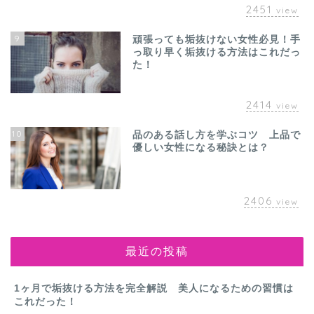
2451
view
9
頑張っても垢抜けない女性必見！手
っ取り早く垢抜ける方法はこれだっ
た！
2414
view
10
品のある話し方を学ぶコツ 上品で
優しい女性になる秘訣とは？
2406
view
最近の投稿
1ヶ月で垢抜ける方法を完全解説 美人になるための習慣は
これだった！