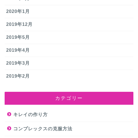
2020年1月
2019年12月
2019年5月
2019年4月
2019年3月
2019年2月
カテゴリー
キレイの作り方
コンプレックスの克服方法