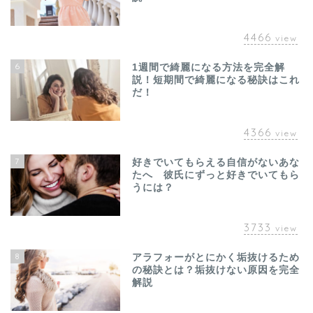
4466
view
6
1週間で綺麗になる方法を完全解
説！短期間で綺麗になる秘訣はこれ
だ！
4366
view
7
好きでいてもらえる自信がないあな
たへ 彼氏にずっと好きでいてもら
うには？
3733
view
8
アラフォーがとにかく垢抜けるため
の秘訣とは？垢抜けない原因を完全
解説