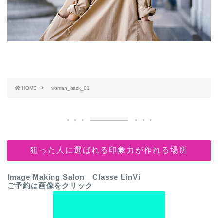
HOME
woman_back_01
狙った人に選ばれる印象力が作れる場所
Image Making Salon
Classe LinVí
ご予約は画像をクリック