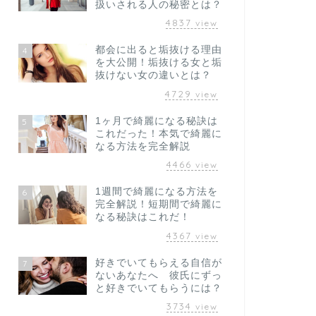
扱いされる人の秘密とは？
4837
view
都会に出ると垢抜ける理由
4
を大公開！垢抜ける女と垢
抜けない女の違いとは？
4729
view
1ヶ月で綺麗になる秘訣は
5
これだった！本気で綺麗に
なる方法を完全解説
4466
view
1週間で綺麗になる方法を
6
完全解説！短期間で綺麗に
なる秘訣はこれだ！
4367
view
好きでいてもらえる自信が
7
ないあなたへ 彼氏にずっ
と好きでいてもらうには？
3734
view