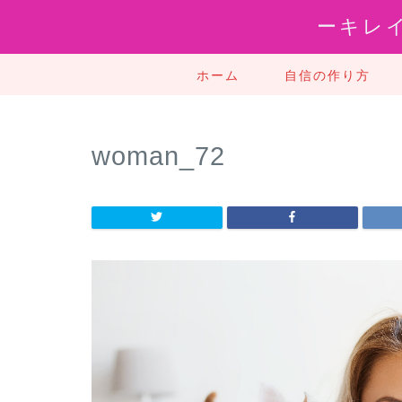
ーキレ
ホーム
自信の作り方
woman_72