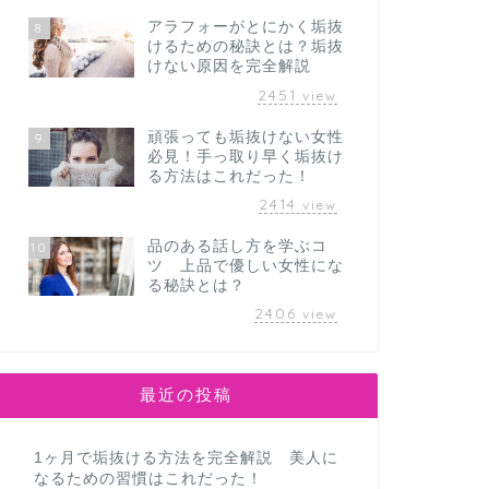
アラフォーがとにかく垢抜
8
けるための秘訣とは？垢抜
けない原因を完全解説
2451
view
頑張っても垢抜けない女性
9
必見！手っ取り早く垢抜け
る方法はこれだった！
2414
view
品のある話し方を学ぶコ
10
ツ 上品で優しい女性にな
る秘訣とは？
2406
view
最近の投稿
1ヶ月で垢抜ける方法を完全解説 美人に
なるための習慣はこれだった！